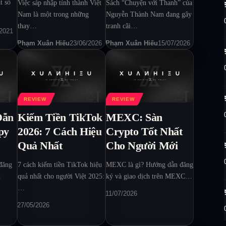
t số
Việc sáp nhập tỉnh thành Việt
Sách “Chuyện với Thanh” của
Nam là một trong những
Nguyễn Thành Nam đang gây
thay…
tranh cãi…
/2021
Phạm Xuân Hiếu
23/06/2026
Phạm Xuân Hiếu
15/07/2026
REVIEW
REVIEW
Dẫn
Kiếm Tiền TikTok
MEXC: Sàn
py
2026: 7 Cách Hiệu
Crypto Tốt Nhất
Quả Nhất
Cho Người Mới
đăng
7 cách kiếm tiền TikTok hiệu
MEXC là gì? Hướng dẫn đăng
n
quả nhất cho người Việt 2025:
ký và giao dịch trên MEXC…
…
11/07/2026
27/05/2026