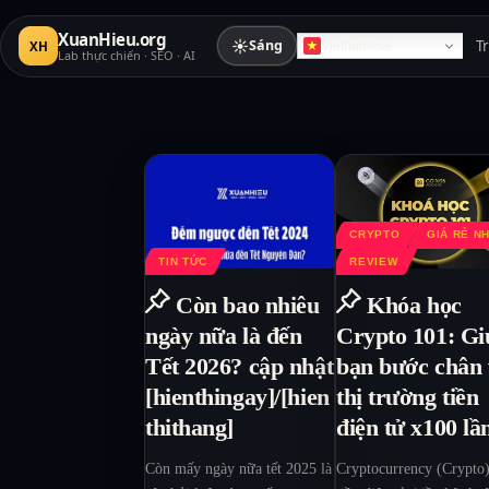
XuanHieu.org
☀
Sáng
T
XH
Vietnamese
Lab thực chiến · SEO · AI
CRYPTO
GIÁ RẺ N
TIN TỨC
REVIEW
Còn bao nhiêu
Khóa học
ngày nữa là đến
Crypto 101: Gi
Tết 2026? cập nhật
bạn bước chân
[hienthingay]/[hien
thị trường tiền
thithang]
điện tử x100 lầ
Còn mấy ngày nữa tết 2025 là
Cryptocurrency (Crypto