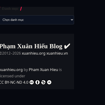
Danh mục
Phạm Xuân Hiếu Blog ✔️
©2012–2026
xuanhieu.org
xuanhieu.vn
xuanhieu.org
by
Pham Xuan Hieu
is
licensed under
CC BY-NC-ND 4.0