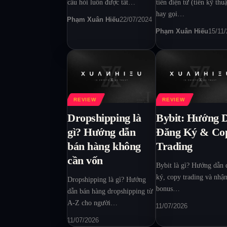
câu hỏi luôn được tất…
tiền điện tử (tiền kỹ thuậ
hay gọi…
Phạm Xuân Hiếu
22/07/2024
Phạm Xuân Hiếu
15/11
REVIEW
REVIEW
Dropshipping là
Bybit: Hướng 
gì? Hướng dẫn
Đăng Ký & Co
bán hàng không
Trading
cần vốn
Bybit là gì? Hướng dẫn 
ký, copy trading và nhậ
Dropshipping là gì? Hướng
bonus…
dẫn bán hàng dropshipping từ
A-Z cho người…
11/07/2026
11/07/2026