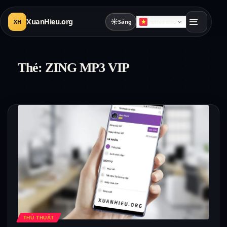
XuanHieu.org
☀
XH
Sáng
Vietnamese
Thẻ:
ZING MP3 VIP
THỦ THUẬT