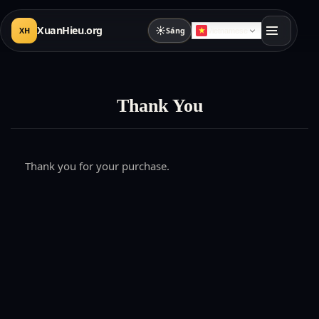
XuanHieu.org
☀
XH
Sáng
Vietnamese
Thank You
Thank you for your purchase.