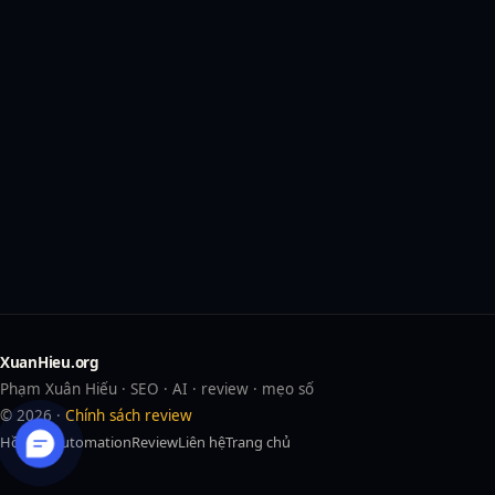
XuanHieu.org
Phạm Xuân Hiếu · SEO · AI · review · mẹo số
© 2026 ·
Chính sách review
Hồ sơ
AI
Automation
Review
Liên hệ
Trang chủ