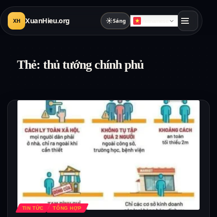
XuanHieu.org
☀
XH
Sáng
Vietnamese
Thẻ:
thủ tướng chính phủ
TIN TỨC
TỔNG HỢP