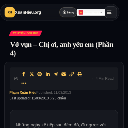
XuanHieu.org
☀
XH
Sáng
Vietnamese
TRUYỆN ONLINE
Vỡ vụn – Chị ơi, anh yêu em (Phần
4)
4 Min Read
Phạm Xuân Hiếu
Published: 11/03/2013
Last updated: 11/03/2013 6:23 chiều
Những ngày kế tiếp sau đêm đó, đi ngược với