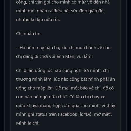
cổng, chị vẫn gọi cho mình cơ mà? Về đến nhà
mình mới nhận ra điều hết sức đơn giản đó,
nhưng ko kịp nữa rồi.
Chị nhắn tin:
– Hà hôm nay bận hả, xíu chị mua bánh về cho,
chị đang đi chơi với anh Mãn, vui lắm!
Chị đi ăn uống lúc nào cũng nghĩ tới mình, chị
thương mình lắm, lúc nào cũng bắt mình phải ăn
uống cho mập lên ”Để mai mốt bảo vệ chị, để có
con nào nó ngó nữa chứ”. Có lần chị chạy xe
giữa khuya mang hộp cơm qua cho mình, vì thấy
mình ghi status trên Facebook là: ”Đói mờ mắt”.
Mình la chị: