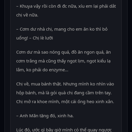
– Khuya vậy rồi còn đi đc nữa, xíu em lại phải dắt
chị về nữa.
– Cơm dư nhà chị, mang cho em ăn ko thì bỏ
uổng! – Chị lè lưỡi
Cơm dư mà sao nóng quá, đồ ăn ngon quá, ăn
cơm trắng mà cũng thấy ngọt lịm, ngọt kiểu lạ
lắm, ko phải do enzyme…
Chị về, mua bánh thật. Nhưng mình ko nhìn vào
hộp bánh, mà là gói quà chị đang cầm trên tay.
Chị mở ra khoe mình, một cái ống heo xinh xắn.
– Anh Mãn tặng đó, xinh ha.
Lúc đó, ước gì bây giờ mình có thể quay ngược