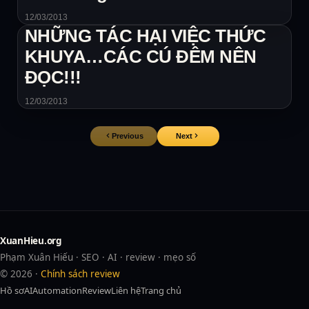
12/03/2013
NHỮNG TÁC HẠI VIỆC THỨC
KHUYA…CÁC CÚ ĐÊM NÊN
ĐỌC!!!
12/03/2013
Previous
Next
XuanHieu.org
Phạm Xuân Hiếu · SEO · AI · review · mẹo số
© 2026 ·
Chính sách review
Hồ sơ
AI
Automation
Review
Liên hệ
Trang chủ