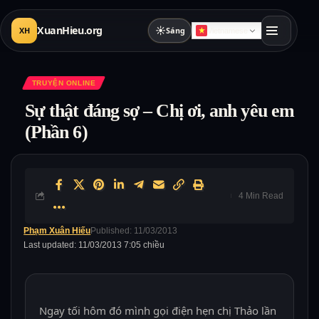
XuanHieu.org
☀
XH
Sáng
Vietnamese
TRUYỆN ONLINE
Sự thật đáng sợ – Chị ơi, anh yêu em
(Phần 6)
4 Min Read
Phạm Xuân Hiếu
Published: 11/03/2013
Last updated: 11/03/2013 7:05 chiều
Ngay tối hôm đó mình gọi điện hẹn chị Thảo lần