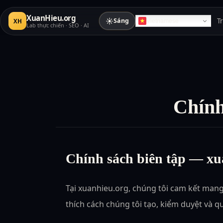
XuanHieu.org
☀
Sáng
T
XH
Vietnamese
Lab thực chiến · SEO · AI
Chính
Chính sách biên tập — xu
Tại xuanhieu.org, chúng tôi cam kết mang 
thích cách chúng tôi tạo, kiểm duyệt và q