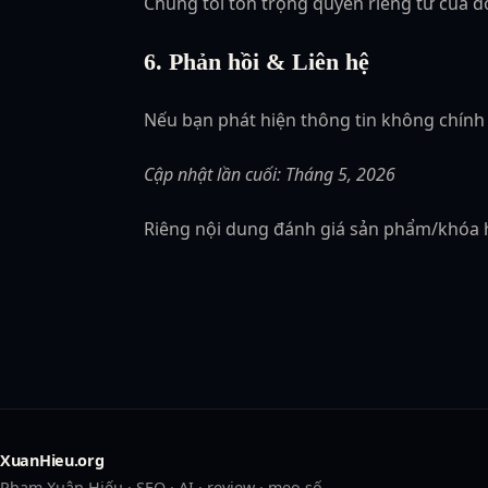
Chúng tôi tôn trọng quyền riêng tư của độc
6. Phản hồi & Liên hệ
Nếu bạn phát hiện thông tin không chính x
Cập nhật lần cuối: Tháng 5, 2026
Riêng nội dung đánh giá sản phẩm/khóa h
XuanHieu.org
Phạm Xuân Hiếu · SEO · AI · review · mẹo số