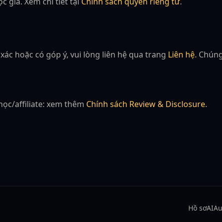
 giả. Xem chi tiết tại
Chính sách quyền riêng tư
.
ác hoặc có góp ý, vui lòng liên hệ qua trang
Liên hệ
. Chúng
ọc/affiliate: xem thêm
Chính sách Review & Disclosure
.
Hồ sơ
AI
Au