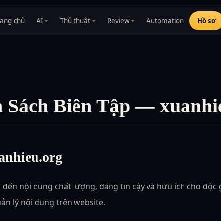
rang chủ
AI
Thủ thuật
Review
Automation
Hồ sơ
 Sách Biên Tập — xuanhi
anhieu.org
đến nội dung chất lượng, đáng tin cậy và hữu ích cho độc g
uản lý nội dung trên website.