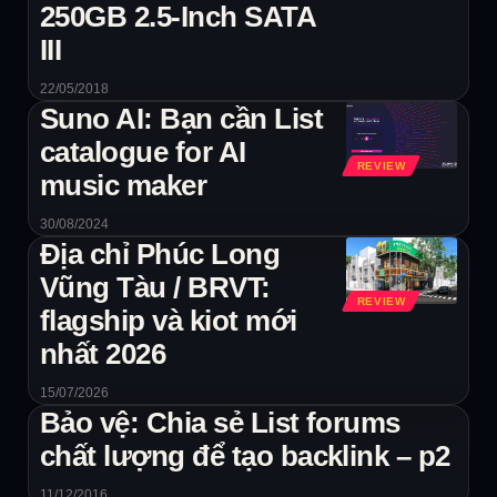
250GB 2.5-Inch SATA
III
22/05/2018
Suno AI: Bạn cần List
catalogue for AI
REVIEW
music maker
30/08/2024
Địa chỉ Phúc Long
Vũng Tàu / BRVT:
REVIEW
flagship và kiot mới
nhất 2026
15/07/2026
Bảo vệ: Chia sẻ List forums
chất lượng để tạo backlink – p2
11/12/2016