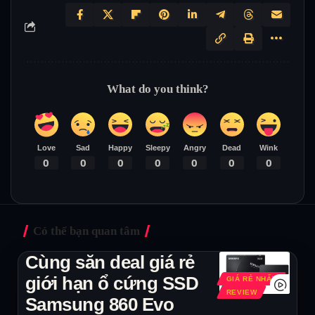
What do you think?
Love
Sad
Happy
Sleepy
Angry
Dead
Wink
0
0
0
0
0
0
0
Có thể bạn quan tâm
Cùng săn deal giá rẻ
giới hạn ổ cứng SSD
GIÁ RẺ NHẤT
REVIEW
Samsung 860 Evo