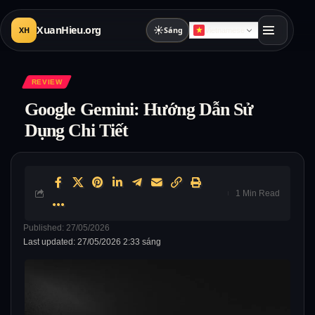
XuanHieu.org
☀
XH
Sáng
Vietnamese
REVIEW
Google Gemini: Hướng Dẫn Sử
Dụng Chi Tiết
1 Min Read
Published: 27/05/2026
Last updated: 27/05/2026 2:33 sáng