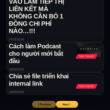
VÀO LÀM TIẾP THỊ
LIÊN KẾT MÀ
KHÔNG CẦN BỎ 1
ĐỒNG CHI PHÍ
NÀO…!!!
27/05/2026
Cách làm Podcast
cho người mới bắt
THỦ THUẬT
đầu
19/09/2024
Chia sẻ file triển khai
internal link
THỦ THUẬT
19/09/2024
Previous
Next