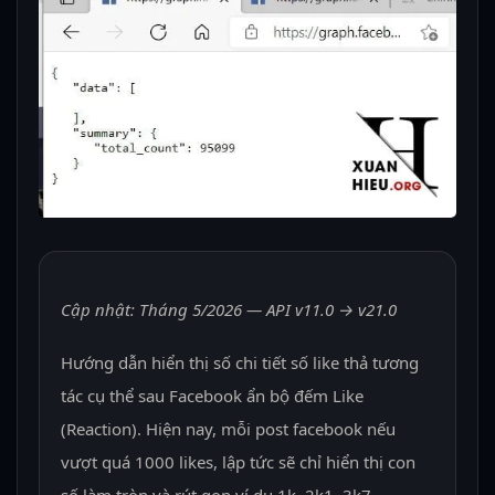
Cập nhật: Tháng 5/2026 — API v11.0 → v21.0
Hướng dẫn hiển thị số chi tiết số like thả tương
tác cụ thể sau Facebook ẩn bộ đếm Like
(Reaction). Hiện nay, mỗi post facebook nếu
vượt quá 1000 likes, lập tức sẽ chỉ hiển thị con
số làm tròn và rút gọn ví dụ 1k, 2k1, 3k7, …