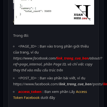
Trong đó:
<PAGE_ID> : Bạn vào trong phần giới thiệu
của trang, ví dụ
https://www.facebook.com/
link_trang_cua_ban
/about/?
ref=page_internal, phần Page ID, và chỉ việc copy
thay thế vào mẫu cấu trúc trên
<POST_ID> : Bạn vào phần bài viết, ví dụ
https://www.facebook.com/
link_trang_cua_ban
/posts/
li
access_token
: Bạn xem phần Lấy
Access
Token Facebook
dưới đây