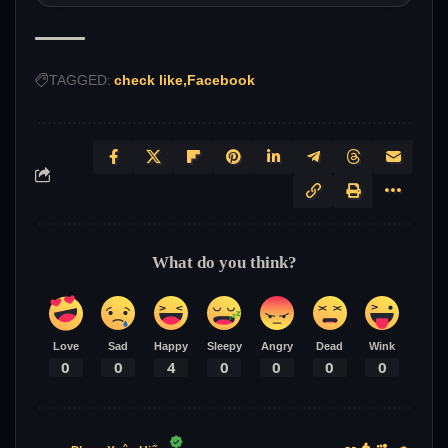
TAGGED:
check like
Facebook
What do you think?
Love
Sad
Happy
Sleepy
Angry
Dead
Wink
0
0
4
0
0
0
0