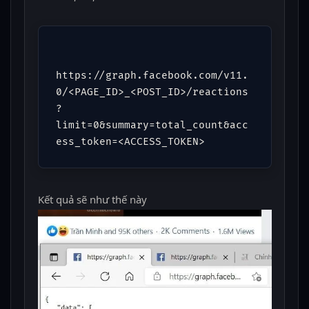
https://graph.facebook.com/v11.
0/<PAGE_ID>_<POST_ID>/reactions
?
limit=0&summary=total_count&acc
ess_token=<ACCESS_TOKEN>
Kết quả sẽ như thế này