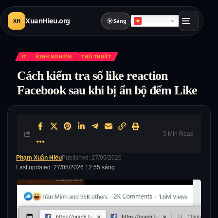
XuanHieu.org
☀
XH
Sáng
Vietnamese
IT
KINH NGHIỆM
THỦ THUẬT
Cách kiểm tra số like reaction
Facebook sau khi bị ẩn bộ đếm Like
5 Min Read
Phạm Xuân Hiếu
Published: 27/05/2026
Last updated: 27/05/2026 12:55 sáng