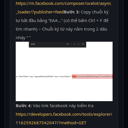
https://m.facebook.com/composer/ocelot/async
_loader/?publisher=feed
Bước 3:
Copy chuỗi ký
tự bắt đầu bằng “EAA…” (có thể bấm Ctrl + F để
tìm nhanh) – Chuỗi ký từ này nằm trong 2 dấu
nháy ” “
Bước 4:
Vào link facebook này kiểm tra
https://developers.facebook.com/tools/explorer/
1162592687542047/?method=GET