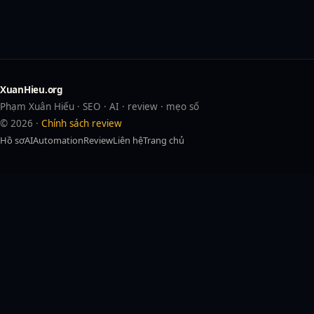
XuanHieu.org
Phạm Xuân Hiếu · SEO · AI · review · mẹo số
© 2026 ·
Chính sách review
Hồ sơ
AI
Automation
Review
Liên hệ
Trang chủ