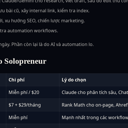
 Claude/Gemini cho research, viết draft, sau đó edit thủ c
u bài cũ, xây internal link, kiểm tra index.
i, xu hướng SEO, chiến lược marketing.
m tra automation workflows.
ngày. Phần còn lại là do AI và automation lo.
o Solopreneur
Chi phí
Lý do chọn
Miễn phí / $20
Claude cho phân tích sâu, Cha
$7 + $29/tháng
Rank Math cho on-page, Ahref
Miễn phí
Mạnh nhất trong các workflow