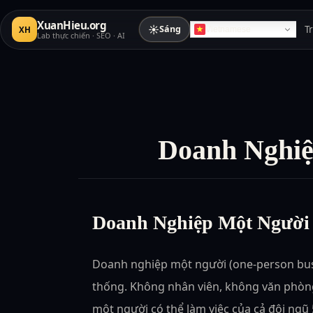
XuanHieu.org
☀
Sáng
T
XH
Vietnamese
Lab thực chiến · SEO · AI
Doanh Nghiệ
Doanh Nghiệp Một Người
Doanh nghiệp một người (one-person bus
thống. Không nhân viên, không văn phòng
một người có thể làm việc của cả đội ngũ 