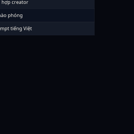
 hợp creator
r hào phóng
ompt tiếng Việt