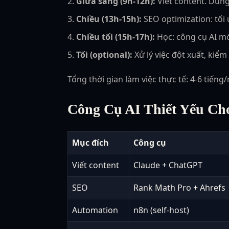
Giữa sáng (9h-12h):
Viết content. Dùng
Chiều (13h-15h):
SEO optimization: tối ư
Chiều tối (15h-17h):
Học: công cụ AI mớ
Tối (optional):
Xử lý việc đột xuất, kiể
Tổng thời gian làm việc thực tế: 4-6 tiếng/
Công Cụ AI Thiết Yếu Ch
Mục đích
Công cụ
Viết content
Claude + ChatGPT
SEO
Rank Math Pro + Ahrefs
Automation
n8n (self-host)