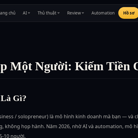
rang chủ
AI
Thủ thuật
Review
Automation
Hồ sơ
p Một Người: Kiếm Tiền O
 Là Gì?
iness / solopreneur) là mô hình kinh doanh mà bạn — và 
, không họp hành. Năm 2026, nhờ AI và automation, mô hì
5-10 người.