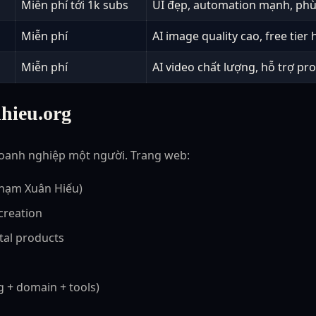
Miễn phí tới 1k subs
UI đẹp, automation mạnh, phù
Miễn phí
AI image quality cao, free tie
Miễn phí
AI video chất lượng, hỗ trợ pr
hieu.org
 doanh nghiệp một người. Trang web:
hạm Xuân Hiếu)
creation
ital products
g + domain + tools)