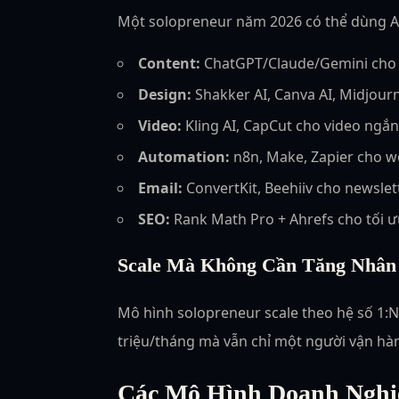
Một solopreneur năm 2026 có thể dùng AI
Content:
ChatGPT/Claude/Gemini cho n
Design:
Shakker AI, Canva AI, Midjour
Video:
Kling AI, CapCut cho video ngắn
Automation:
n8n, Make, Zapier cho w
Email:
ConvertKit, Beehiiv cho newslet
SEO:
Rank Math Pro + Ahrefs cho tối ư
Scale Mà Không Cần Tăng Nhân
Mô hình solopreneur scale theo hệ số 1:N 
triệu/tháng mà vẫn chỉ một người vận hàn
Các Mô Hình Doanh Nghi