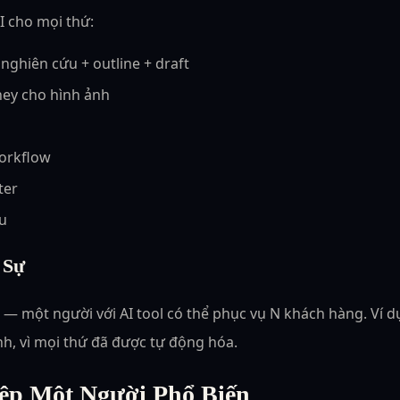
 cho mọi thứ:
ghiên cứu + outline + draft
ney cho hình ảnh
orkflow
ter
u
 Sự
— một người với AI tool có thể phục vụ N khách hàng. Ví dụ:
h, vì mọi thứ đã được tự động hóa.
ệp Một Người Phổ Biến