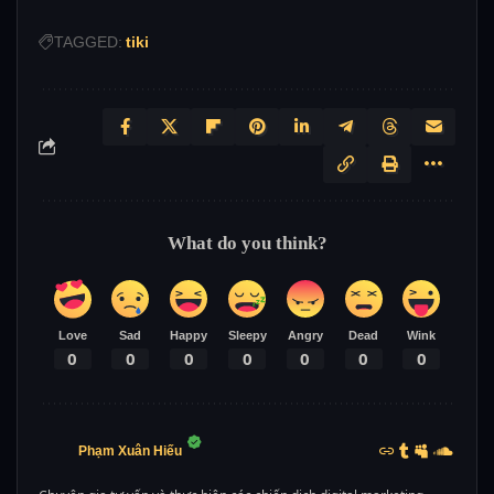
TAGGED:
tiki
What do you think?
Love
Sad
Happy
Sleepy
Angry
Dead
Wink
0
0
0
0
0
0
0
Phạm Xuân Hiếu