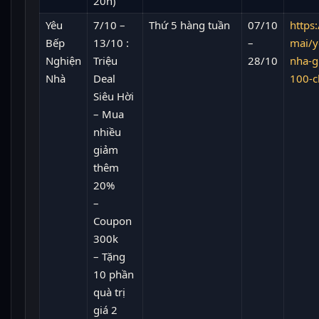
20h)
Yêu
7/10 –
Thứ 5 hàng tuần
07/10
https:
Bếp
13/10 :
–
mai/y
Nghiện
Triệu
28/10
nha-g
Nhà
Deal
100-c
Siêu Hời
– Mua
nhiều
giảm
thêm
20%
–
Coupon
300k
– Tặng
10 phần
quà trị
giá 2