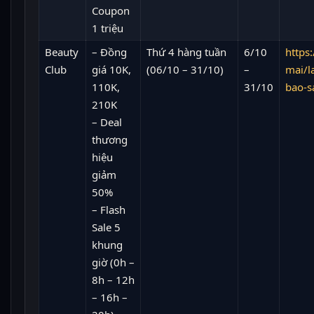
Coupon
1 triệu
Beauty
– Đồng
Thứ 4 hàng tuần
6/10
https:
Club
giá 10K,
(06/10 – 31/10)
–
mai/l
110K,
31/10
bao-s
210K
– Deal
thương
hiệu
giảm
50%
– Flash
Sale 5
khung
giờ (0h –
8h – 12h
– 16h –