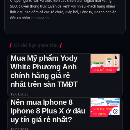
Chuyên gia tư vấn và thực hiện các chiến dịch digital marketing,
SEO, truyền thông trực tuyến đa kênh với nhiều khách hàng nhiều
lĩnh vực, bao gồm cả các Tổ chức, Hiệp hội, Công ty, Doanh nghiệp
đến cá nhân kinh doanh.
Có thể bạn quan tâm
Mua Mỹ phẩm Yody
White Phương Anh
GIÁ RẺ NHẤT
chính hãng giá rẻ
nhất trên sàn TMĐT
19/01/2023
Nên mua Iphone 8
Iphone 8 Plus X ở đâu
GIÁ RẺ NHẤT
REVIEW
uy tín giá rẻ nhất?
16/04/2018