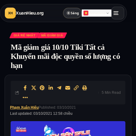
XuanHieu.org
☀
XH
Sáng
Vietnamese
GIÁ RẺ NHẤT
MÃ GIẢM GIÁ
Mã giảm giá 10/10 Tiki Tất cả
Khuyến mãi độc quyền số lượng có
hạn
5 Min Read
Phạm Xuân Hiếu
Published: 03/10/2021
Last updated: 03/10/2021 12:58 chiều