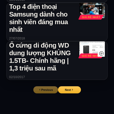
Top 4 điện thoại
Samsung dành cho
GIÁ RẺ NHẤT
sinh viên đáng mua
nhất
27/07/2018
Ổ cứng di động WD
dung lượng KHỦNG
GIÁ RẺ NHẤT
1.5TB- Chính hãng |
1,3 triệu sau mã
02/10/2017
Previous
Next