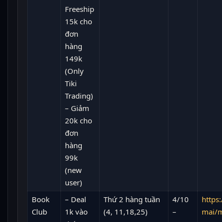
Freeship
15k cho
đơn
hàng
149k
(Only
Tiki
Trading)
– Giảm
20k cho
đơn
hàng
99k
(new
user)
Book
– Deal
Thứ 2 hàng tuần
4/10
https:
Club
1k vào
(4, 11,18,25)
–
mai/m