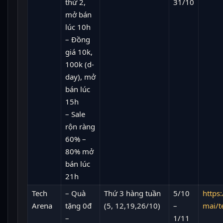
thứ 2,
31/10
mở bán
lúc 10h
– Đồng
giá 10k,
100k (d-
day), mở
bán lúc
15h
– Sale
rộn ràng
60% –
80% mở
bán lúc
21h
Tech
– Quà
Thứ 3 hàng tuần
5/10
https:
Arena
tặng 0đ
(5, 12,19,26/10)
–
mai/t
–
1/11