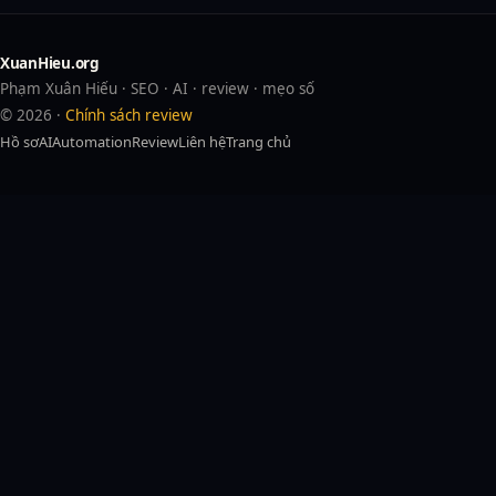
XuanHieu.org
Phạm Xuân Hiếu · SEO · AI · review · mẹo số
© 2026 ·
Chính sách review
Hồ sơ
AI
Automation
Review
Liên hệ
Trang chủ