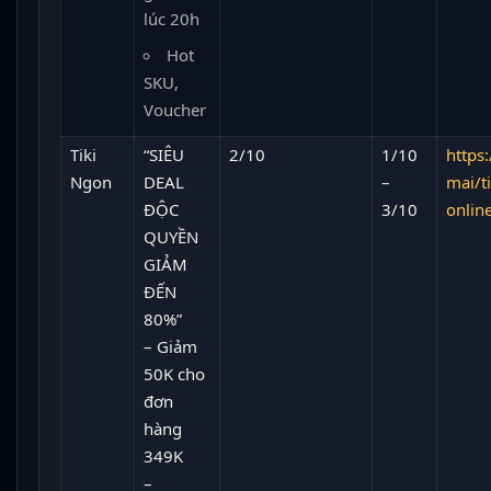
lúc 20h
Hot
SKU,
Voucher
Tiki
“SIÊU
2/10
1/10
https:
Ngon
DEAL
–
mai/t
ĐỘC
3/10
onlin
QUYỀN
GIẢM
ĐẾN
80%”
– Giảm
50K cho
đơn
hàng
349K
–