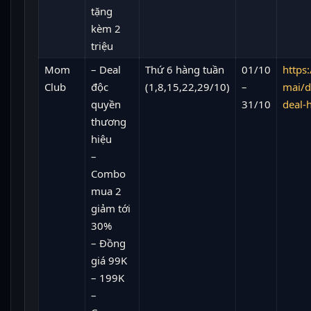
tặng
kèm 2
triệu
Mom
– Deal
Thứ 6 hàng tuần
01/10
https:
Club
độc
(1,8,15,22,29/10)
–
mai/d
quyền
31/10
deal-
thương
hiệu
–
Combo
mua 2
giảm tới
30%
– Đồng
giá 99K
– 199K
–