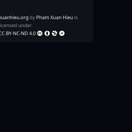
xuanhieu.org
by
Pham Xuan Hieu
is
licensed under
CC BY-NC-ND 4.0