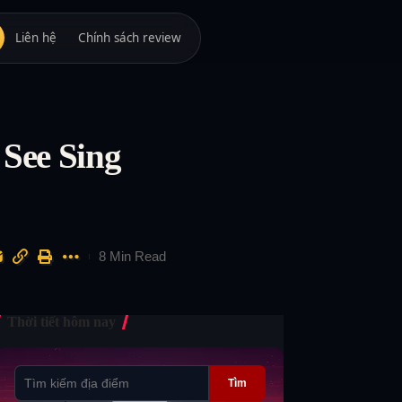
Liên hệ
Chính sách review
See Sing
8 Min Read
Thời tiết hôm nay
Tìm