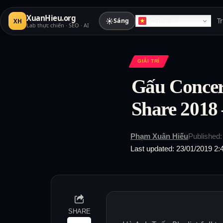
XuanHieu.org
☀
Sáng
T
XH
Vietnamese
Lab thực chiến · SEO · AI
GIẢI TRÍ
Gấu Concer
Share 2018
Phạm Xuân Hiếu
Published:
Last updated: 23/01/2019 2:
SHARE