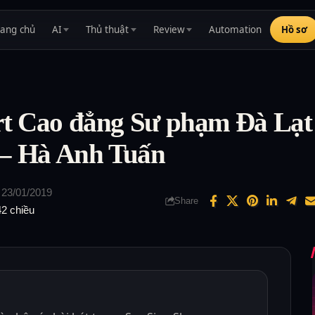
rang chủ
AI
Thủ thuật
Review
Automation
Hồ sơ
t Cao đẳng Sư phạm Đà Lạt 
 – Hà Anh Tuấn
 23/01/2019
Share
42 chiều