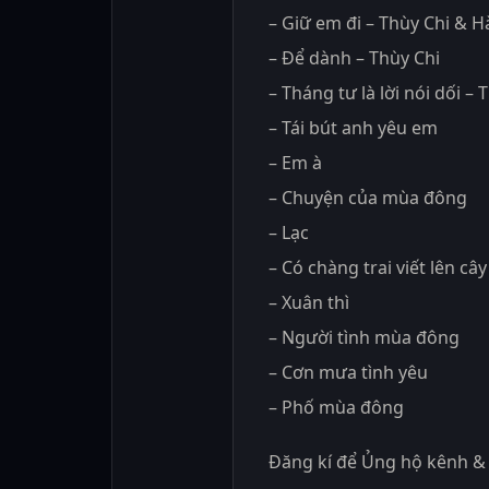
– Giữ em đi – Thùy Chi & 
– Để dành – Thùy Chi
– Tháng tư là lời nói dối –
– Tái bút anh yêu em
– Em à
– Chuyện của mùa đông
– Lạc
– Có chàng trai viết lên cây
– Xuân thì
– Người tình mùa đông
– Cơn mưa tình yêu
– Phố mùa đông
Đăng kí để Ủng hộ kênh & 