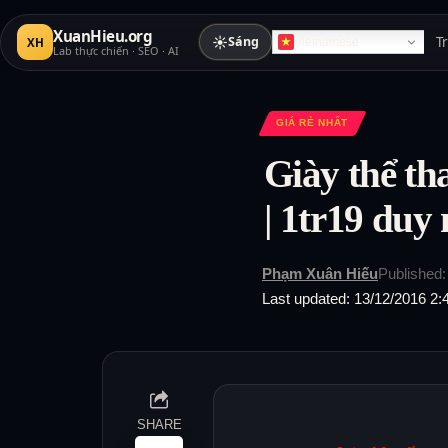
XuanHieu.org
☀
Sáng
T
XH
Vietnamese
Lab thực chiến · SEO · AI
GIÁ RẺ NHẤT
Giày thể t
| 1tr19 duy
Phạm Xuân Hiếu
Published:
Last updated: 13/12/2016 2:
SHARE