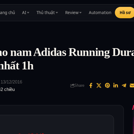
rang chủ
AI
Thủ thuật
Review
Automation
Hồ sơ
hao nam Adidas Running Dur
 nhất 1h
 13/12/2016
Share
42 chiều