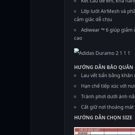
Kết cấu đế êm, khả năng
Lớp lưới AirMesh và ph
cảm giác dễ chịu
Adiwear ™ 6 giúp giảm 
cao
HƯỚNG DẪN BẢO QUẢN
Lau vết bẩn bằng khă
Hạn chế tiếp xúc với nư
Tránh phơi dưới ánh nắ
Cất giữ nơi thoáng mát
HƯỚNG DẪN CHỌN SIZE