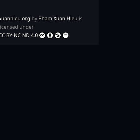
xuanhieu.org
by
Pham Xuan Hieu
is
licensed under
CC BY-NC-ND 4.0