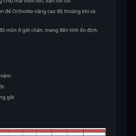
 chịu mài mòn lớn, đàn hồi tốt
ần đế Ortholite nâng cao độ thoáng khí và
độ mòn ở gót chân, mang đến tính ổn định
n mềm
ớc
ng gắt