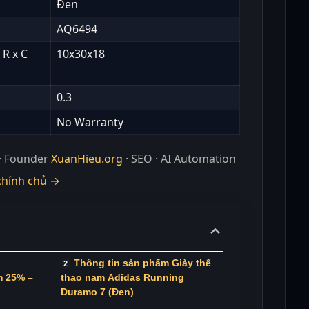
Đen
AQ6494
 R x C
10x30x18
0.3
No Warranty
· Founder
XuanHieu.org
· SEO · AI Automation
chính chủ →
Thông tin sản phẩm Giày thể
m 25% –
thao nam Adidas Running
Duramo 7 (Đen)