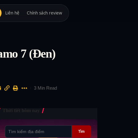
Liên hệ
Chính sách review
amo 7 (Đen)
3 Min Read
Thời tiết hôm nay
Tìm