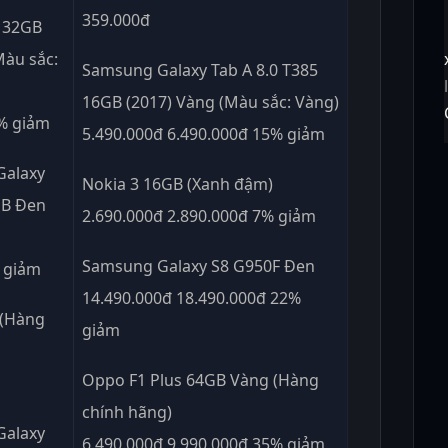
359.000đ
e 32GB
Màu sắc:
Samsung Galaxy Tab A 8.0 T385
16GB (2017) Vàng (Màu sắc: Vàng)
0% giảm
5.490.000đ 6.490.000đ 15% giảm
Galaxy
Nokia 3 16GB (Xanh đậm)
GB Đen
2.690.000đ 2.890.000đ 7% giảm
Samsung Galaxy S8 G950F Đen
% giảm
14.490.000đ 18.490.000đ 22%
 (Hàng
giảm
Oppo F1 Plus 64GB Vàng (Hàng
chính hãng)
Galaxy
6.490.000đ 9.990.000đ 35% giảm