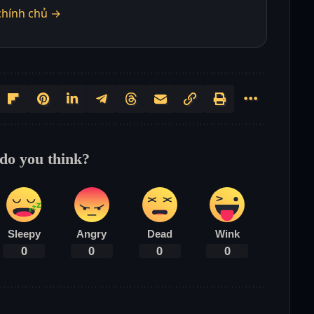
chính chủ →
do you think?
Sleepy
Angry
Dead
Wink
0
0
0
0