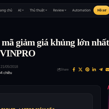
rang chủ
AI
Thủ thuật
Review
Automation
Hồ sơ
 mã giảm giá khủng lớn nhất
– VINPRO
 21/05/2018
Share
54 chiều