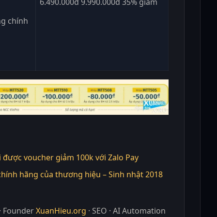
6.490.000đ 9.990.000đ 35% giảm
g chính
i được voucher giảm 100k với Zalo Pay
hính hãng của thương hiệu – Sinh nhật 2018
· Founder
XuanHieu.org
· SEO · AI Automation