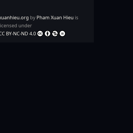
xuanhieu.org
by
Pham Xuan Hieu
is
licensed under
CC BY-NC-ND 4.0