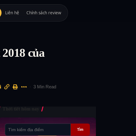
Liên hệ
Chính sách review
 2018 của
3 Min Read
Thời tiết hôm nay
Tìm