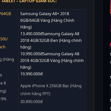
– TABLET – LAPTOP GIẢM SỐC:
B/64GB
Samsung Galaxy A8+ 2018
6GB/64GB Vàng (Hàng Chính
Hãng)
13.490.000đSamsung Galaxy A8
550U
2018 4GB/32GB Đen (Hàng chính
uch
hãng)
10.990.000đSamsung Galaxy A8
g (Hàng
2018 4GB/32GB Vàng (Hàng chính
hãng)
10.990.000đ
%
e 8
Apple iPhone X 256GB Bạc (Hàng
ng)
chính hãng FPT)
 19%
30.890.000đ