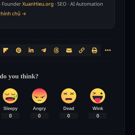
· Founder
XuanHieu.org
· SEO · AI Automation
chính chủ →
do you think?
Sleepy
Angry
Dead
Wink
0
0
0
0