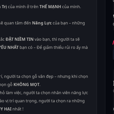
 Trị
của mình ở trên
THẾ MẠNH
của mình.
 sẽ quan tâm đến
Năng Lực
của bạn – những
hắc
ĐẶT NIỀM TIN
vào bạn, thì người ta sẽ
YẾU NHẤT
bạn có – Để giảm thiểu rủi ro ấy mà
trí, người ta chọn gỗ vân đẹp – nhưng khi chọn
chọn gỗ
KHÔNG MỌT
.
hỏ làm việc, người ta chọn nhân viên năng lực
ào vị trí quan trọng, người ta chọn ra những
Y HẠI
nhất !