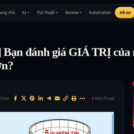
rang chủ
AI
Thủ thuật
Review
Automation
Hồ sơ
g] Bạn đánh giá GIÁ TRỊ củ
ơn?
4 Min Read
Share