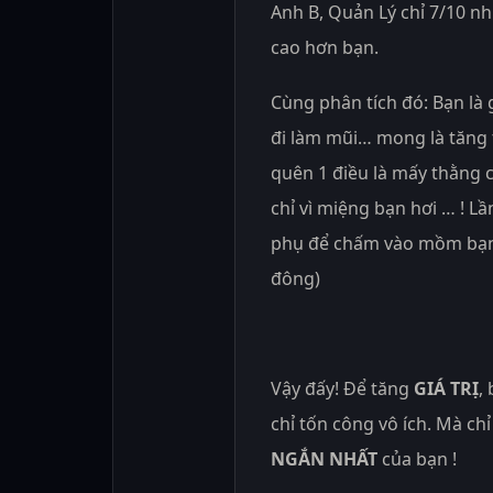
Anh B, Quản Lý chỉ 7/10 n
cao hơn bạn.
Cùng phân tích đó: Bạn là g
đi làm mũi… mong là tăn
quên 1 điều là mấy thằng 
chỉ vì miệng bạn hơi … ! 
phụ để chấm vào mồm bạn
đông)
Vậy đấy! Để tăng
GIÁ TRỊ
,
chỉ tốn công vô ích. Mà chỉ
NGẮN NHẤT
của bạn !