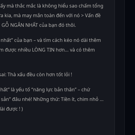
đấy mà thắc mắc là không hiểu sao chấm tổng
a kia, mà may mắn toàn đến với nó > Vấn đề
GỖ NGẮN NHẤT của bạn đó thôi.
 nhất” của bạn – và tìm cách kéo nó dài thêm
hêm được nhiều LÒNG TIN hơn… và có thêm
i: Thà xấu đều còn hơn tốt lỏi !
hất” là yếu tố “năng lực bản thân” – chứ
 sản” đâu nhé! Những thứ: Tiền ít, chim nhỏ …
ài được ! )