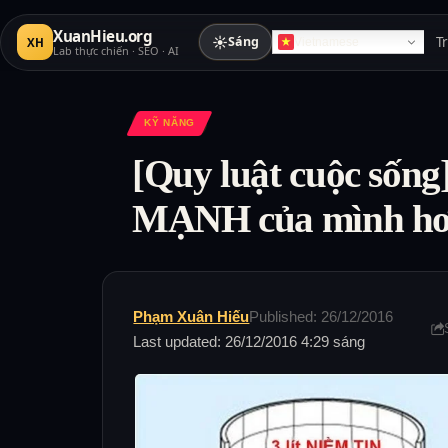
XuanHieu.org
☀
Sáng
T
XH
Vietnamese
Lab thực chiến · SEO · AI
KỸ NĂNG
[Quy luật cuộc sốn
MẠNH của mình h
Phạm Xuân Hiếu
Published: 26/12/2016
Last updated: 26/12/2016 4:29 sáng