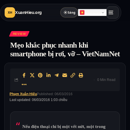
XuanHieu.org
☀
XH
Sáng
Vietnamese
REVIEW
Mẹo khắc phục nhanh khi
smartphone bị rơi, vỡ – VietNamNet
0 Min Read
Phạm Xuân Hiếu
Published: 06/03/2016
Last updated: 06/03/2016 1:03 chiều
Nếu điện thoại chỉ bị một vết nứt, một trong