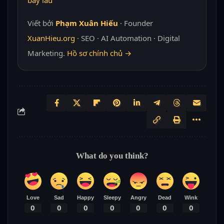
Viết bởi
Phạm Xuân Hiếu
· Founder
XuanHieu.org
· SEO · AI Automation · Digital
Marketing.
Hồ sơ chính chủ →
What do you think?
Love
Sad
Happy
Sleepy
Angry
Dead
Wink
0
0
0
0
0
0
0