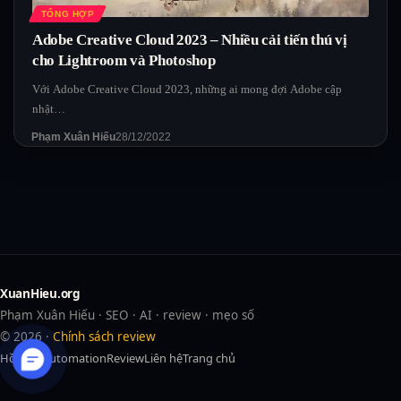
TỔNG HỢP
Adobe Creative Cloud 2023 – Nhiều cải tiến thú vị
cho Lightroom và Photoshop
Với Adobe Creative Cloud 2023, những ai mong đợi Adobe cập
nhật…
Phạm Xuân Hiếu
28/12/2022
XuanHieu.org
Phạm Xuân Hiếu · SEO · AI · review · mẹo số
© 2026 ·
Chính sách review
Hồ sơ
AI
Automation
Review
Liên hệ
Trang chủ