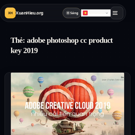
XuanHieu.org
☀
XH
Sáng
Vietnamese
Thẻ:
adobe photoshop cc product
key 2019