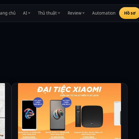
rang chủ
AI
Thủ thuật
Review
Automation
Hồ sơ