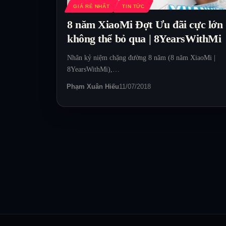
GIÁ RẺ NHẤT
TIN TỨC
8 năm XiaoMi Đợt Ưu đãi cực lớn
không thể bỏ qua | 8YearsWithMi
Nhân kỷ niệm chặng đường 8 năm (8 năm XiaoMi |
8YearsWithMi),…
Phạm Xuân Hiếu
11/07/2018