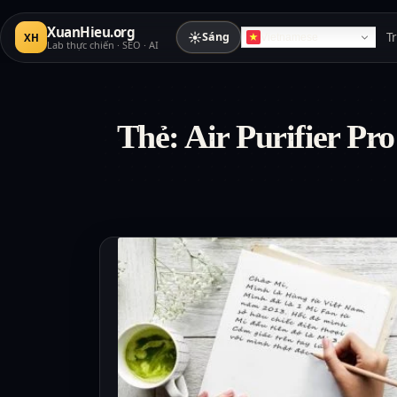
XuanHieu.org
☀
Sáng
T
XH
Vietnamese
Lab thực chiến · SEO · AI
Thẻ:
Air Purifier Pro