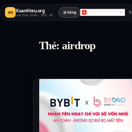
XuanHieu.org
☀
Sáng
T
XH
Vietnamese
Lab thực chiến · SEO · AI
Thẻ:
airdrop