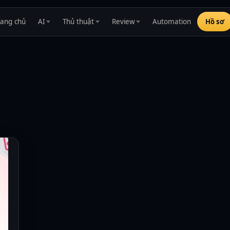
rang chủ
AI
Thủ thuật
Review
Automation
Hồ sơ