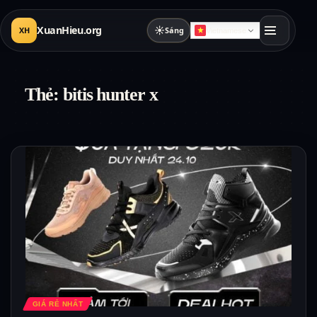
XuanHieu.org
☀
XH
Sáng
Vietnamese
Thẻ:
bitis hunter x
GIÁ RẺ NHẤT