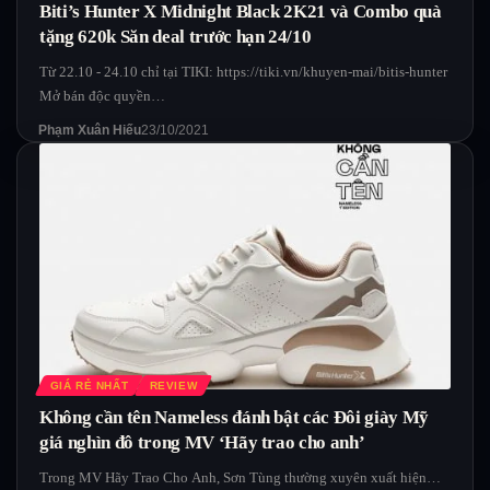
Biti’s Hunter X Midnight Black 2K21 và Combo quà
tặng 620k Săn deal trước hạn 24/10
Từ 22.10 - 24.10 chỉ tại TIKI: https://tiki.vn/khuyen-mai/bitis-hunter
Mở bán độc quyền…
Phạm Xuân Hiếu
23/10/2021
GIÁ RẺ NHẤT
REVIEW
Không cần tên Nameless đánh bật các Đôi giày Mỹ
giá nghìn đô trong MV ‘Hãy trao cho anh’
Trong MV Hãy Trao Cho Anh, Sơn Tùng thường xuyên xuất hiện…