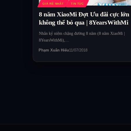
GIÁ RẺ NHẤT
TIN TỨC
8 năm XiaoMi Đợt Ưu đãi cực lớn
không thể bỏ qua | 8YearsWithMi
Nhân kỷ niệm chặng đường 8 năm (8 năm XiaoMi |
8YearsWithMi),…
Phạm Xuân Hiếu
11/07/2018