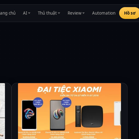
rang chủ
AI
Thủ thuật
Review
Automation
Hồ sơ