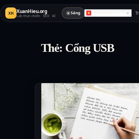
XuanHieu.org
☀
Sáng
T
XH
Vietnamese
Lab thực chiến · SEO · AI
Thẻ:
Cổng USB