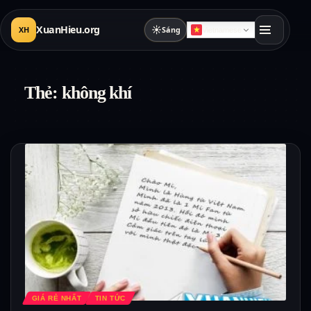
XuanHieu.org
☀
XH
Sáng
Vietnamese
Thẻ:
không khí
GIÁ RẺ NHẤT
TIN TỨC