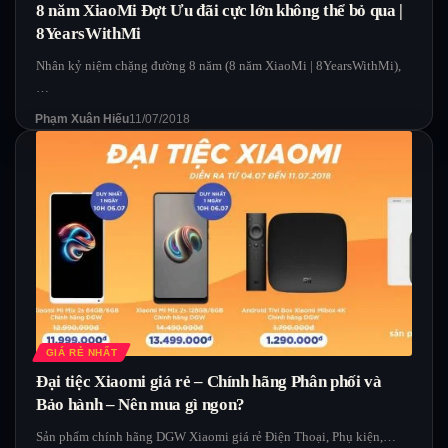
8 năm XiaoMi Đợt Ưu đãi cực lớn không thể bỏ qua |
8YearsWithMi
Nhân kỷ niệm chặng đường 8 năm (8 năm XiaoMi | 8YearsWithMi),
…
Phạm Xuân Hiếu
11/07/2018
GIÁ RẺ NHẤT
Đại tiệc Xiaomi giá rẻ – Chính hãng Phân phối và
Bảo hành – Nên mua gì ngon?
Sản phẩm chính hãng DGW Xiaomi giá rẻ Điện Thoại, Phụ kiện,…