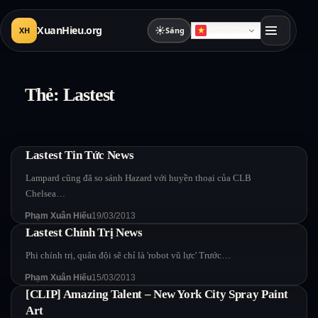
XuanHieu.org
☀
XH
Sáng
Vietnamese
Thẻ:
Lastest
Lastest Tin Tức News
Lampard cũng đã so sánh Hazard với huyền thoại của CLB
Chelsea…
Phạm Xuân Hiếu
19/03/2013
Lastest Chính Trị News
Phi chính trị, quân đội sẽ chỉ là 'robot vũ lực' Trước…
Phạm Xuân Hiếu
15/03/2013
[CLIP] Amazing Talent – New York City Spray Paint
Art