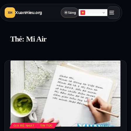
XuanHieu.org
☀
XH
Sáng
Vietnamese
Thẻ:
Mi Air
GIÁ RẺ NHẤT
TIN TỨC