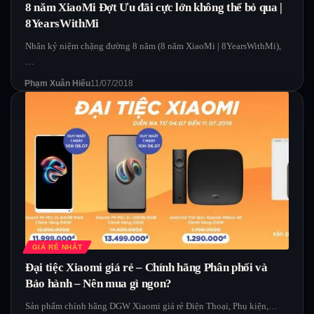
8 năm XiaoMi Đợt Ưu đãi cực lớn không thể bỏ qua |
8YearsWithMi
Nhân kỷ niệm chặng đường 8 năm (8 năm XiaoMi | 8YearsWithMi),
…
Phạm Xuân Hiếu
11/07/2018
GIÁ RẺ NHẤT
Đại tiệc Xiaomi giá rẻ – Chính hãng Phân phối và
Bảo hành – Nên mua gì ngon?
Sản phẩm chính hãng DGW Xiaomi giá rẻ Điện Thoại, Phụ kiện,…