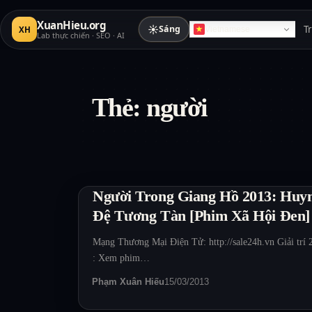
XuanHieu.org
☀
Sáng
T
XH
Vietnamese
Lab thực chiến · SEO · AI
Thẻ:
người
Người Trong Giang Hồ 2013: Huy
Đệ Tương Tàn [Phim Xã Hội Đen]
Mạng Thương Mại Điện Tử: http://sale24h.vn Giải trí 
: Xem phim…
Phạm Xuân Hiếu
15/03/2013