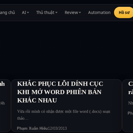
rang chủ
AI
Thủ thuật
Review
Automation
Hồ sơ
nh
KHẮC PHỤC LỖI DÍNH CỤC
C
KHI MỞ WORD PHIÊN BẢN
r
KHÁC NHAU
24h
Nh
Vừa rồi mình có nhận được một file word (.docx) soạn
Ph
thảo…
Phạm Xuân Hiếu
12/03/2013