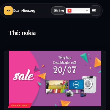
XuanHieu.org
☀
XH
Sáng
Vietnamese
Thẻ:
nokia
GIÁ RẺ NHẤT