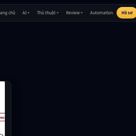
rang chủ
AI
Thủ thuật
Review
Automation
Hồ sơ