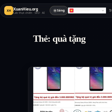
XuanHieu.org
☀
Sáng
T
XH
Vietnamese
Lab thực chiến · SEO · AI
Thẻ:
quà tặng