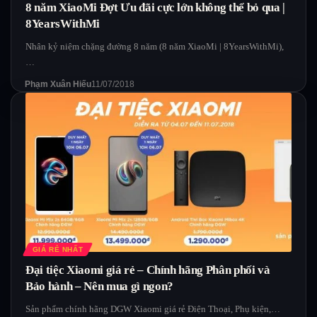
8 năm XiaoMi Đợt Ưu đãi cực lớn không thể bỏ qua |
8YearsWithMi
Nhân kỷ niệm chặng đường 8 năm (8 năm XiaoMi | 8YearsWithMi),
…
Phạm Xuân Hiếu
11/07/2018
GIÁ RẺ NHẤT
Đại tiệc Xiaomi giá rẻ – Chính hãng Phân phối và
Bảo hành – Nên mua gì ngon?
Sản phẩm chính hãng DGW Xiaomi giá rẻ Điện Thoại, Phụ kiện,…