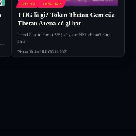
CRYPTO
TỔNG HỢP
a
THG là gì? Token Thetan Gem của
Thetan Arena có gì hot
Trend Play to Earn (P2E) và game NFT chỉ mới được
khai…
XC…
Phạm Xuân Hiếu
06/11/2021