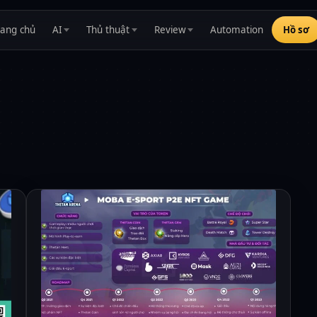
rang chủ
AI
Thủ thuật
Review
Automation
Hồ sơ