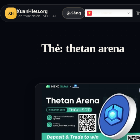
XuanHieu.org
☀
Sáng
T
XH
Vietnamese
Lab thực chiến · SEO · AI
Thẻ:
thetan arena