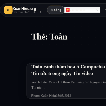
XuanHieu.org
☀
Sáng
T
XH
Vietnamese
Lab thực chiến · SEO · AI
Thẻ:
Toàn
Toàn cảnh thảm họa ở Campuchia
Tin tức trong ngày Tin video
Watch Later Video Tới thăm Đại tướng Võ Nguyên Gi
Tin tức…
Phạm Xuân Hiếu
15/03/2013