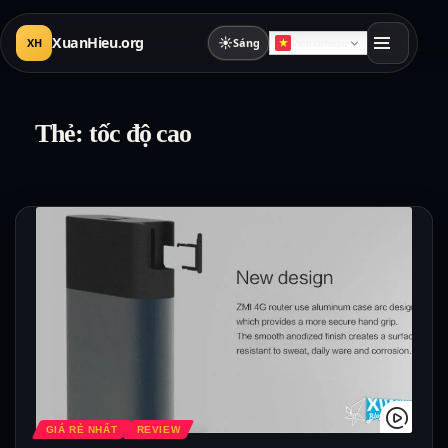
XuanHieu.org
☀
XH
Sáng
Vietnamese
Thẻ:
tốc độ cao
GIÁ RẺ NHẤT
REVIEW