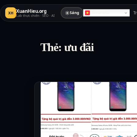
XuanHieu.org
☀
Sáng
T
XH
Vietnamese
Lab thực chiến · SEO · AI
Thẻ:
ưu đãi