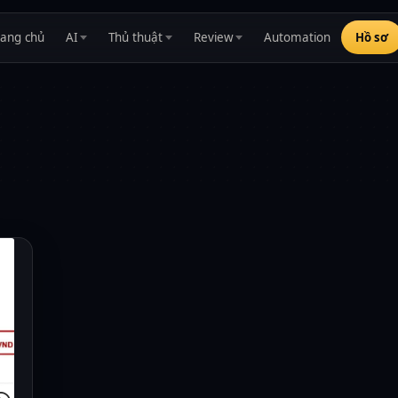
rang chủ
AI
Thủ thuật
Review
Automation
Hồ sơ