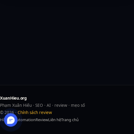
XuanHieu.org
Phạm Xuân Hiếu · SEO · AI · review · mẹo số
© 2026 ·
Chính sách review
Hồ sơ
AI
Automation
Review
Liên hệ
Trang chủ