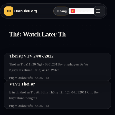
XuanHieu.org
☀
XH
Sáng
Vietnamese
Thẻ:
Watch Later Th
Thời sự VTV 24/07/2012
Thời sự Trưa11h30 Ngày 03012013by vtvphuyen Ba Vu
NguyenFeatured 1883; 4142. Watch…
Phạm Xuân Hiếu
15/03/2013
VTV1 Thời sự
Bản tin thời sự Truyền Hình Thông Tấn 12h 04.032011 Clip1by
truyenhinhthongtan…
Phạm Xuân Hiếu
15/03/2013