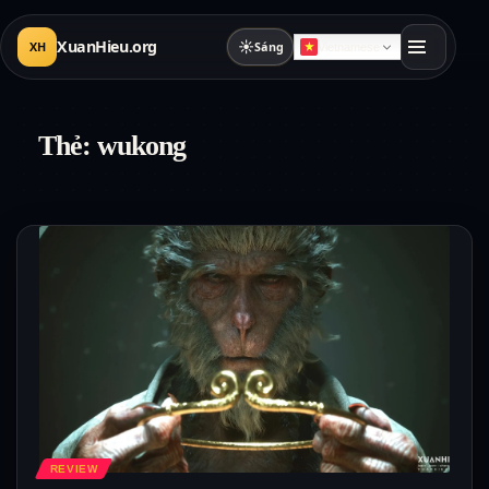
XuanHieu.org
☀
XH
Sáng
Vietnamese
Thẻ:
wukong
REVIEW