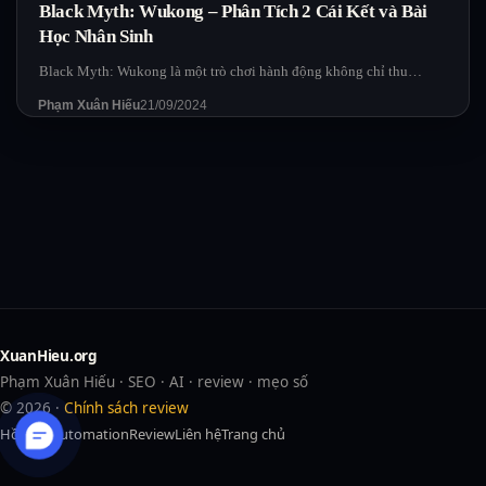
Black Myth: Wukong – Phân Tích 2 Cái Kết và Bài
Học Nhân Sinh
Black Myth: Wukong là một trò chơi hành động không chỉ thu…
Phạm Xuân Hiếu
21/09/2024
XuanHieu.org
Phạm Xuân Hiếu · SEO · AI · review · mẹo số
© 2026 ·
Chính sách review
Hồ sơ
AI
Automation
Review
Liên hệ
Trang chủ