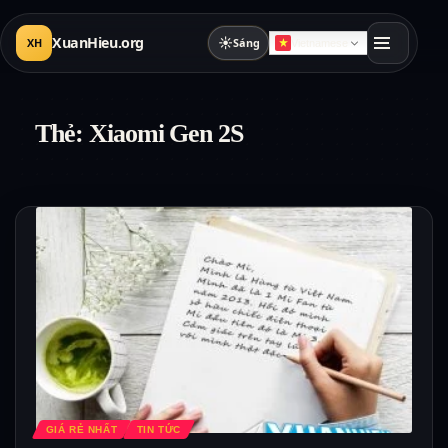
XuanHieu.org
☀
XH
Sáng
Vietnamese
Thẻ:
Xiaomi Gen 2S
GIÁ RẺ NHẤT
TIN TỨC