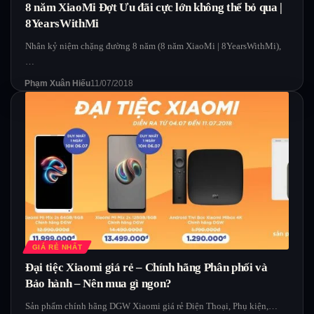
8 năm XiaoMi Đợt Ưu đãi cực lớn không thể bỏ qua |
8YearsWithMi
Nhân kỷ niệm chặng đường 8 năm (8 năm XiaoMi | 8YearsWithMi),
…
Phạm Xuân Hiếu
11/07/2018
GIÁ RẺ NHẤT
Đại tiệc Xiaomi giá rẻ – Chính hãng Phân phối và
Bảo hành – Nên mua gì ngon?
Sản phẩm chính hãng DGW Xiaomi giá rẻ Điện Thoại, Phụ kiện,…