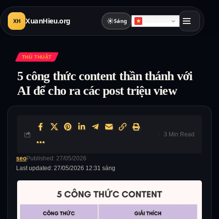
XuanHieu.org
☀
XH
Sáng
Vietnamese
THỦ THUẬT
5 công thức content thần thánh với
AI để cho ra các post triệu view
3 Min Read
seo
Published: 27/05/2026
Last updated: 27/05/2026 12:31 sáng