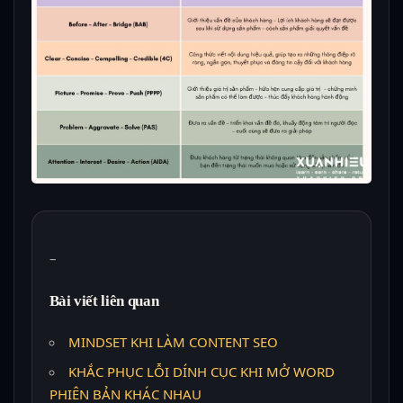
–
Bài viết liên quan
MINDSET KHI LÀM CONTENT SEO
KHẮC PHỤC LỖI DÍNH CỤC KHI MỞ WORD
PHIÊN BẢN KHÁC NHAU