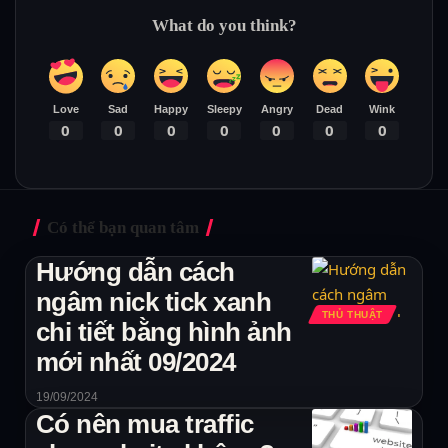
What do you think?
Love
Sad
Happy
Sleepy
Angry
Dead
Wink
0
0
0
0
0
0
0
Có thể bạn quan tâm
Hướng dẫn cách
ngâm nick tick xanh
THỦ THUẬT
chi tiết bằng hình ảnh
mới nhất 09/2024
19/09/2024
Có nên mua traffic