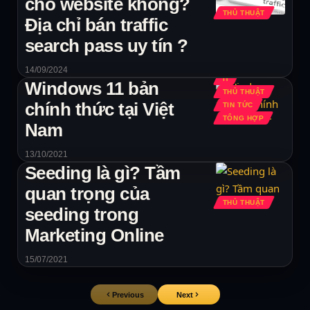
cho website không?
THỦ THUẬT
Địa chỉ bán traffic
search pass uy tín ?
14/09/2024
IT
Windows 11 bản
THỦ THUẬT
chính thức tại Việt
TIN TỨC
TỔNG HỢP
Nam
13/10/2021
Seeding là gì? Tầm
quan trọng của
THỦ THUẬT
seeding trong
Marketing Online
15/07/2021
Previous
Next