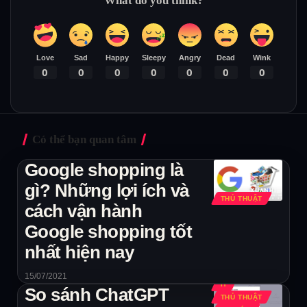
What do you think?
Love
Sad
Happy
Sleepy
Angry
Dead
Wink
0
0
0
0
0
0
0
Có thể bạn quan tâm
Google shopping là
gì? Những lợi ích và
THỦ THUẬT
cách vận hành
Google shopping tốt
nhất hiện nay
15/07/2021
IT
So sánh ChatGPT
THỦ THUẬT