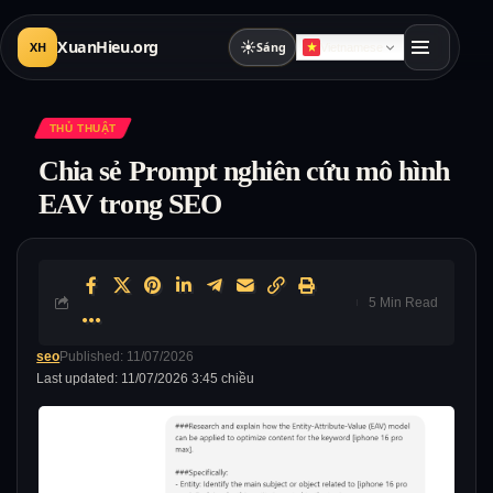
XuanHieu.org
☀
XH
Sáng
Vietnamese
THỦ THUẬT
Chia sẻ Prompt nghiên cứu mô hình
EAV trong SEO
5 Min Read
seo
Published: 11/07/2026
Last updated: 11/07/2026 3:45 chiều