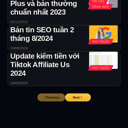
Plus và bản thường
TIN TỨC
TỔNG HỢP
chuẩn nhất 2023
02/11/2023
Bản tin SEO tuần 2
tháng 8/2024
THỦ THUẬT
19/09/2024
Update kiếm tiền với
Tiktok Affiliate Us
THỦ THUẬT
2024
19/09/2024
Previous
Next