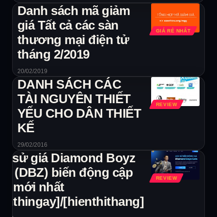
Danh sách mã giảm
giá Tất cả các sàn
GIÁ RẺ NHẤT
thương mại điện tử
tháng 2/2019
20/02/2019
DANH SÁCH CÁC
TÀI NGUYÊN THIẾT
REVIEW
YẾU CHO DÂN THIẾT
KẾ
29/02/2016
ch sử giá Diamond Boyz
in (DBZ) biến động cập
REVIEW
ật mới nhất
ienthingay]/[hienthithang]