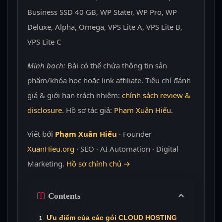
Business SSD 40 GB, WP Stater, WP Pro, WP
Deluxe, Alpha, Omega, VPS Lite A, VPS Lite B,
VPS Lite C
Minh bạch:
Bài có thể chứa thông tin sản
phẩm/khóa học hoặc link affiliate. Tiêu chí đánh
giá & giới hạn trách nhiệm:
chính sách review &
disclosure
. Hồ sơ tác giả:
Phạm Xuân Hiếu
.
Viết bởi
Phạm Xuân Hiếu
· Founder
XuanHieu.org
· SEO · AI Automation · Digital
Marketing.
Hồ sơ chính chủ →
Contents
Ưu điểm của các gói CLOUD HOSTING