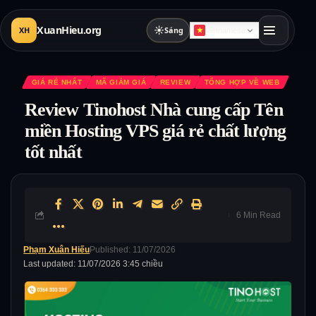
XuanHieu.org
☀
XH
Sáng
Vietnamese
GIÁ RẺ NHẤT
MÃ GIẢM GIÁ
REVIEW
TỔNG HỢP VỀ WEB
Review Tinohost Nhà cung cấp Tên
miền Hosting VPS giá rẻ chất lượng
tốt nhất
6 Min Read
Phạm Xuân Hiếu
Published: 11/07/2026
Last updated: 11/07/2026 3:45 chiều