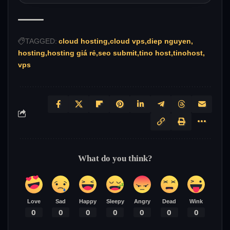
TAGGED:
cloud hosting
cloud vps
diep nguyen
hosting
hosting giá rẻ
seo submit
tino host
tinohost
vps
What do you think?
Love
Sad
Happy
Sleepy
Angry
Dead
Wink
0
0
0
0
0
0
0