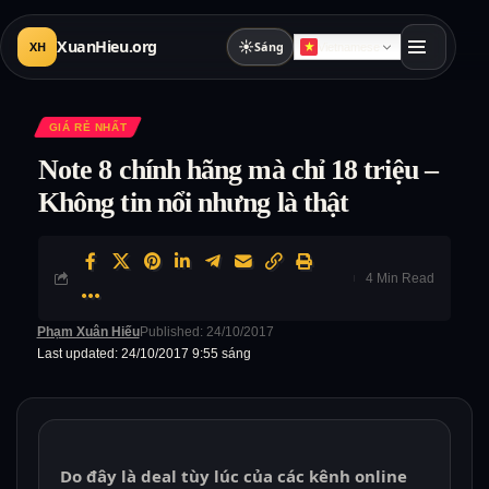
XuanHieu.org
☀
XH
Sáng
Vietnamese
GIÁ RẺ NHẤT
Note 8 chính hãng mà chỉ 18 triệu –
Không tin nổi nhưng là thật
4 Min Read
Phạm Xuân Hiếu
Published: 24/10/2017
Last updated: 24/10/2017 9:55 sáng
Do đây là deal tùy lúc của các kênh online