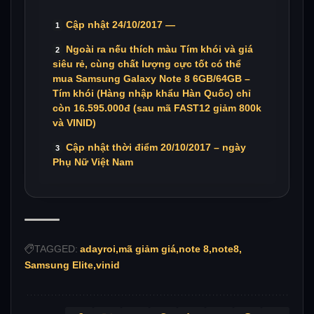
Cập nhật 24/10/2017 —
Ngoài ra nếu thích màu Tím khói và giá
siêu rẻ, cùng chất lượng cực tốt có thể
mua Samsung Galaxy Note 8 6GB/64GB –
Tím khói (Hàng nhập khẩu Hàn Quốc) chỉ
còn 16.595.000đ (sau mã FAST12 giảm 800k
và VINID)
Cập nhật thời điểm 20/10/2017 – ngày
Phụ Nữ Việt Nam
TAGGED:
adayroi
mã giảm giá
note 8
note8
Samsung Elite
vinid