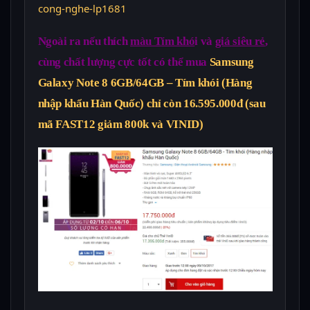
cong-nghe-lp1681
Ngoài ra nếu thích
màu Tím khó
i và
giá siêu rẻ
,
cùng chất lượng cực tốt có thể mua
Samsung
Galaxy Note 8 6GB/64GB – Tím khói (Hàng
nhập khẩu Hàn Quốc) chỉ còn 16.595.000đ (sau
mã FAST12 giảm 800k và VINID)