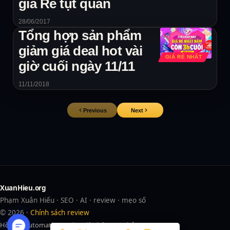
giá Rẻ tụt quần
28/06/2017
Tổng hợp sản phẩm
giảm giá deal hot vài
GIÁ RẺ NHẤT
giờ cuối ngày 11/11
11/11/2018
Previous
Next
XuanHieu.org
Phạm Xuân Hiếu · SEO · AI · review · mẹo số
© 2026 ·
Chính sách review
Hồ sơ
AI
Automation
Review
Liên hệ
Trang chủ