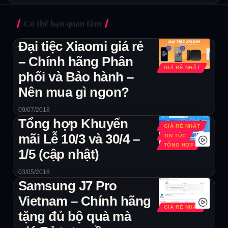
Có thể bạn quan tâm
Đại tiệc Xiaomi giá rẻ
– Chính hãng Phân
GIÁ RẺ NHẤT
phối và Bảo hành –
Nên mua gì ngon?
09/07/2018
Tổng hợp Khuyến
GIÁ RẺ NHẤT
mãi Lễ 10/3 và 30/4 –
TIN TỨC
TỔNG HỢP
1/5 (cập nhật)
03/05/2018
Samsung J7 Pro
Vietnam – Chính hãng
GIÁ RẺ NHẤT
tặng đủ bộ quà mà