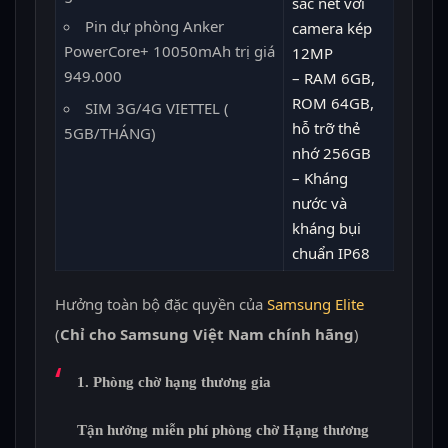
sắc nét với
Pin dự phòng Anker
camera kép
PowerCore+ 10050mAh trị giá
12MP
949.000
– RAM 6GB,
ROM 64GB,
SIM 3G/4G VIETTEL (
hỗ trỡ thẻ
5GB/THÁNG)
nhớ 256GB
– Kháng
nước và
kháng bụi
chuẩn IP68
Hưởng toàn bộ đặc quyền của
Samsung Elite
(
Chỉ cho Samsung Việt Nam chính hãng
)
1. Phòng chờ hạng thương gia
Tận hưởng miễn phí phòng chờ Hạng thương