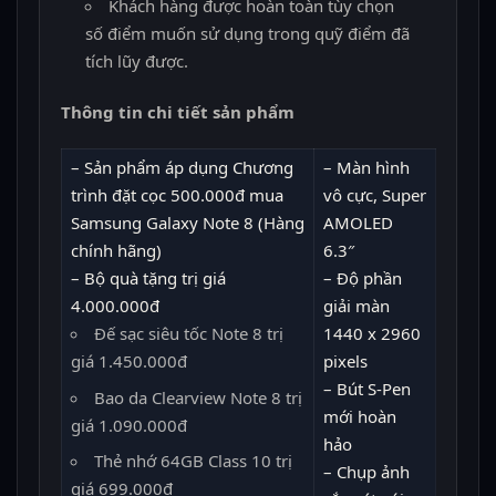
Khách hàng được hoàn toàn tùy chọn
số điểm muốn sử dụng trong quỹ điểm đã
tích lũy được.
Thông tin chi tiết sản phẩm
– Sản phẩm áp dụng Chương
– Màn hình
trình đặt cọc 500.000đ mua
vô cực, Super
Samsung Galaxy Note 8 (Hàng
AMOLED
chính hãng)
6.3″
– Bộ quà tặng trị giá
– Độ phần
4.000.000đ
giải màn
Đế sạc siêu tốc Note 8 trị
1440 x 2960
giá 1.450.000đ
pixels
– Bút S-Pen
Bao da Clearview Note 8 trị
mới hoàn
giá 1.090.000đ
hảo
Thẻ nhớ 64GB Class 10 trị
– Chụp ảnh
giá 699.000đ