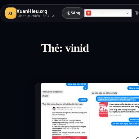
XuanHieu.org
☀
Sáng
T
XH
Vietnamese
Lab thực chiến · SEO · AI
Thẻ:
vinid