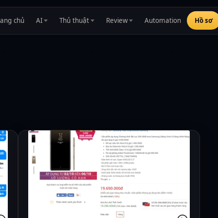
rang chủ
AI
Thủ thuật
Review
Automation
Hồ sơ