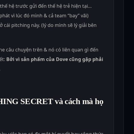
hế hệ trước gửi đến thế hệ trẻ hiện tại…
 phát vì lúc đó mình & cả team “bay” vãi)
 ở cái pitching này. (lý do mình sẽ lý giải bên
he câu chuyện trên & nó có liên quan gì đến
ết:
Bởi vì sản phẩm của Dove cũng gặp phải
.
NG SECRET và cách mà họ