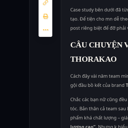
Case study bên dưới đã từn
tạo. Để tiện cho mn dễ the
post riêng biệt để đỡ phải
CÂU CHUYỆN V
THORAKAO
Cách đây vài năm team mì
gội đầu bồ kết của brand
Chắc các bạn nữ cũng đều 
tóc. Bản thân cả team sau
phẩm khá chất lượng – giá 
lượng cao”.
Nhưng k hiểu 