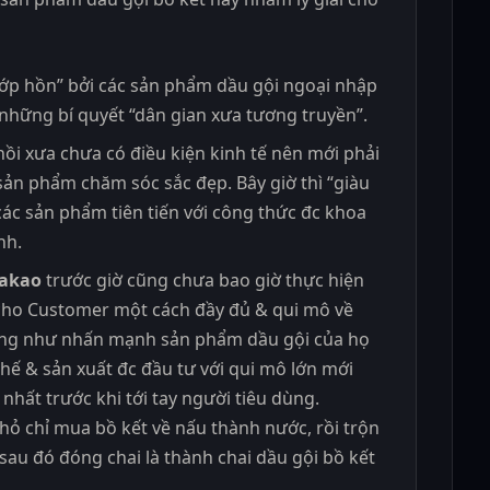
“hớp hồn” bởi các sản phẩm dầu gội ngoại nhập
những bí quyết “dân gian xưa tương truyền”.
hồi xưa chưa có điều kiện kinh tế nên mới phải
m sản phẩm chăm sóc sắc đẹp. Bây giờ thì “giàu
 các sản phẩm tiên tiến với công thức đc khoa
nh.
akao
trước giờ cũng chưa bao giờ thực hiện
 cho Customer một cách đầy đủ & qui mô về
ũng như nhấn mạnh sản phẩm dầu gội của họ
chế & sản xuất đc đầu tư với qui mô lớn mới
nhất trước khi tới tay người tiêu dùng.
nhỏ chỉ mua bồ kết về nấu thành nước, rồi trộn
sau đó đóng chai là thành chai dầu gội bồ kết