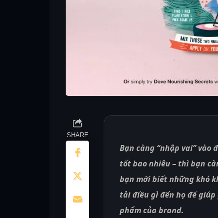
SHARE
Bạn càng “nhập vai” vào đ
tốt bao nhiêu – thì bạn càn
bạn mới biết những khó k
tải điều gì đến họ để giú
phẩm của brand.