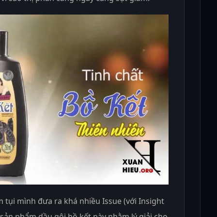
 tụi mình đưa ra khá nhiều Issue (với Insight
ề sản phẩm dầu gội bồ kết này nhằm lý giải cho