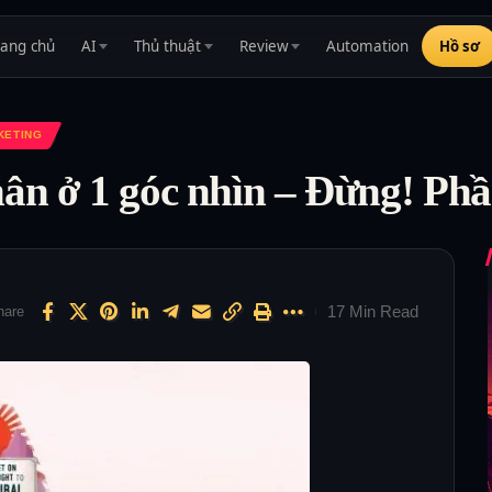
rang chủ
AI
Thủ thuật
Review
Automation
Hồ sơ
KETING
ân ở 1 góc nhìn – Đừng! Phầ
17 Min Read
hare