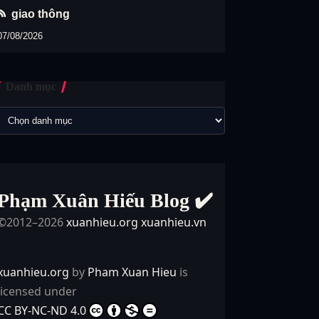
giao thông
07/08/2026
Danh mục
Phạm Xuân Hiếu Blog ✔️
©2012–2026
xuanhieu.org
xuanhieu.vn
xuanhieu.org
by
Pham Xuan Hieu
is
licensed under
CC BY-NC-ND 4.0