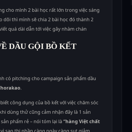
g cho mình 2 bài học rất lớn trong việc sáng
o dõi thì mình sẽ chia 2 bài học đó thành 2
 viết quá dài dẫn tới việc gây nhàm chán
Ề DẦU GỘI BỒ KẾT
nh có pitching cho campaign sản phẩm dầu
Thorakao
.
biết công dụng của bồ kết với việc chăm sóc
 khi dùng thử cũng cảm nhận đây là 1 sản
sản phẩm rẻ – nói tóm lại là
“hàng Việt chất
vì sao thị phần càng ngày càng sụt giảm.