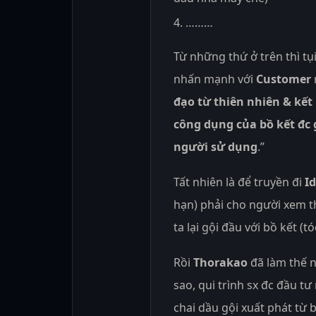
………
Từ những thứ ở trên thì t
nhấn mạnh với
Customer
đạo từ thiên nhiên & kết
công dụng của bồ kết đc 
người sử dụng
.”
Tất nhiên là để truyền đi
I
hạn) phải cho người xem t
ta lại gội đầu với bồ kết (
Rồi
Thorakao
đã làm thế n
sao, qui trình sx đc đầu t
chai dầu gội xuất phát từ 