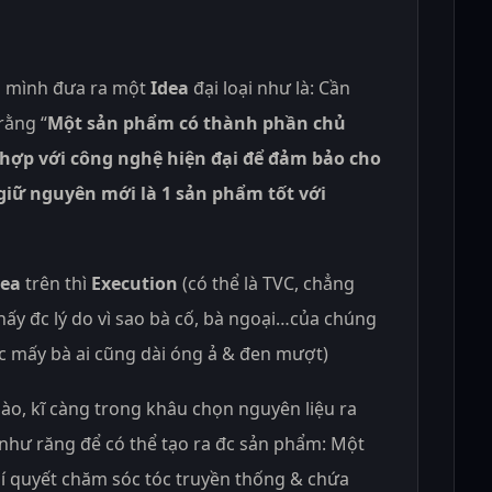
ụi mình đưa ra một
Idea
đại loại như là: Cần
rằng “
Một sản phẩm có thành phần chủ
 hợp với công nghệ hiện đại để đảm bảo cho
giữ nguyên mới là 1 sản phẩm tốt với
dea
trên thì
Execution
(có thể là TVC, chẳng
hấy đc lý do vì sao bà cố, bà ngoại…của chúng
tóc mấy bà ai cũng dài óng ả & đen mượt)
ào, kĩ càng trong khâu chọn nguyên liệu ra
ư như răng để có thể tạo ra đc sản phẩm: Một
bí quyết chăm sóc tóc truyền thống & chứa