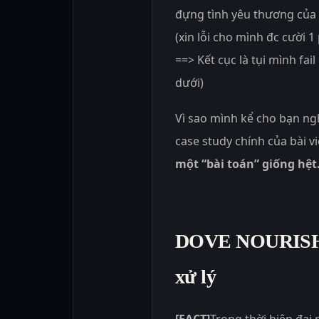
đựng tình yêu thương của t
(xin lỗi cho mình đc cười 1
==> Kết cục là tụi mình fail
dưới)
Vì sao mình kể cho bạn ng
case study chính của bài vi
một “bài toán” giống hệt
DOVE NOURISHI
xử lý