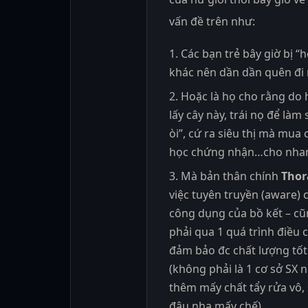
vấn đề trên như:
Các bạn trẻ bây giờ bị 
khác nên dần dần quên đi 
Hoặc là họ cho rằng do 
lấy cây này, trái nọ để là
òi”, cứ ra siêu thị mà mua
học chứng nhận…cho nha
Mà bản thân chính
Thor
việc tuyên truyền (aware)
công dụng của bồ kết – c
phải qua 1 quá trình điều 
đảm bảo đc chất lượng tốt 
(không phải là 1 cơ sở SX 
thêm mấy chất tẩy rửa vô, 
đâu nha mấy chế)