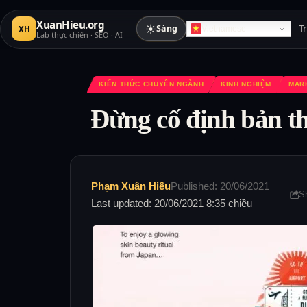
XuanHieu.org
☀
Sáng
T
XH
Vietnamese
Lab thực chiến · SEO · AI
KIẾN THỨC CHUYÊN NGÀNH
KINH NGHIỆM
MAR
Đừng cố định bản th
Phạm Xuân Hiếu
Published: 20/06/2021
S
Last updated: 20/06/2021 8:35 chiều