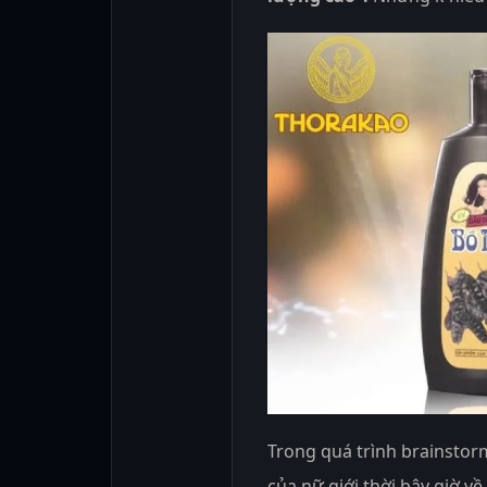
Trong quá trình brainstorm
của nữ giới thời bây giờ v