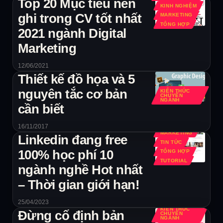
Top 20 Mục tiêu nên
KINH NGHIỆM
ghi trong CV tốt nhất
MARKETING
TỔNG HỢP
2021 ngành Digital
Marketing
12/06/2021
Thiết kế đồ họa và 5
nguyên tắc cơ bản
KIẾN THỨC
CHUYÊN
NGÀNH
cần biết
KIẾN THỨC
CHUYÊN
NGÀNH
16/11/2017
MARKETING
Linkedin đang free
TIN TỨC
100% học phí 10
TỔNG HỢP
TUTORIAL
ngành nghề Hot nhất
– Thời gian giới hạn!
25/04/2023
KIẾN THỨC
Đừng cố định bản
CHUYÊN
NGÀNH