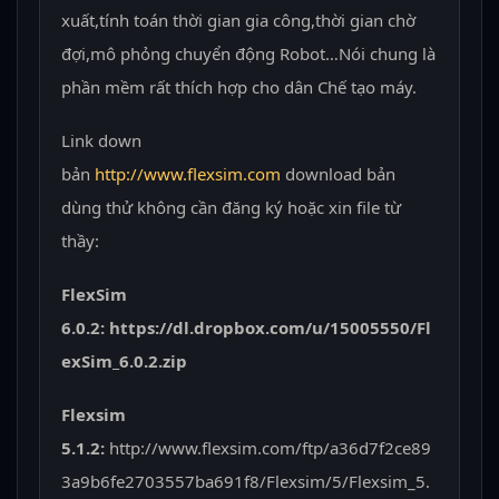
xuất,tính toán thời gian gia công,thời gian chờ
đợi,mô phỏng chuyển động Robot…Nói chung là
phần mềm rất thích hợp cho dân Chế tạo máy.
Link down
bản
http://www.flexsim.com
download bản
dùng thử không cần đăng ký hoặc xin file từ
thầy:
FlexSim
6.0.2: https://dl.dropbox.com/u/15005550/Fl
exSim_6.0.2.zip
Flexsim
5.1.2:
http://www.flexsim.com/ftp/a36d7f2ce89
3a9b6fe2703557ba691f8/Flexsim/5/Flexsim_5.