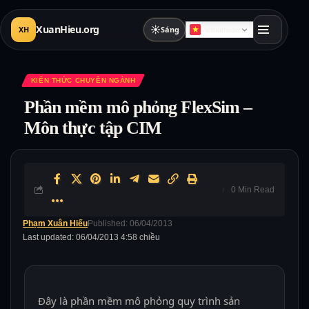
XuanHieu.org
☀
XH
Sáng
Vietnamese
KIẾN THỨC CHUYÊN NGÀNH
Phần mềm mô phỏng FlexSim –
Môn thực tập CIM
0 Min Read
Phạm Xuân Hiếu
Published: 06/04/2013
Last updated: 06/04/2013 4:58 chiều
Đây là phần mềm mô phỏng quy trình sản