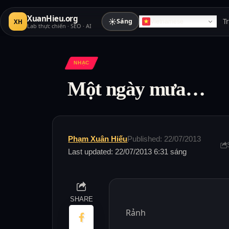
XuanHieu.org
☀
Sáng
T
XH
Vietnamese
Lab thực chiến · SEO · AI
NHẠC
Một ngày mưa…
Phạm Xuân Hiếu
Published: 22/07/2013
Last updated: 22/07/2013 6:31 sáng
SHARE
Rảnh