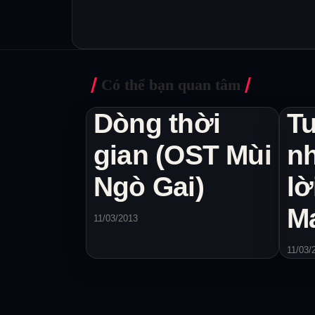
Có thể bạn quan tâm
Dòng thời
Tu
gian (OST Mùi
n
Ngò Gai)
lờ
M
11/03/2013
11/03/