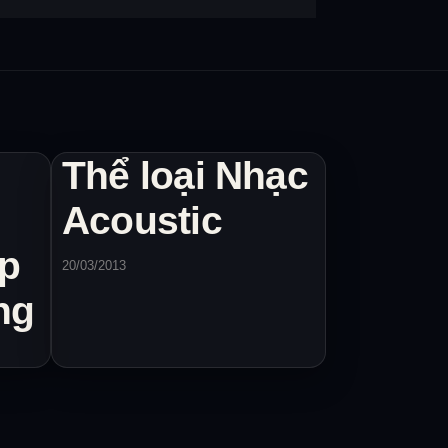
Thể loại Nhạc
Acoustic
ập
20/03/2013
ng