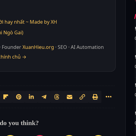
ời hay nhất ~ Made by XH
i Ngò Gai)
· Founder
XuanHieu.org
· SEO · AI Automation
chính chủ →
do you think?