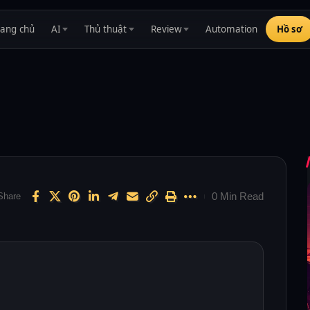
rang chủ
AI
Thủ thuật
Review
Automation
Hồ sơ
0 Min Read
Share