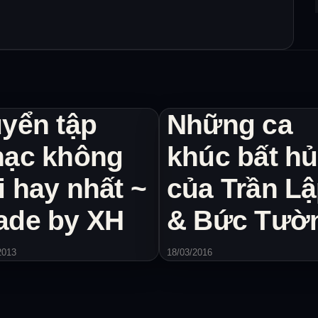
yển tập
Những ca
hạc không
khúc bất hủ
i hay nhất ~
của Trần L
ade by XH
& Bức Tườ
2013
18/03/2016