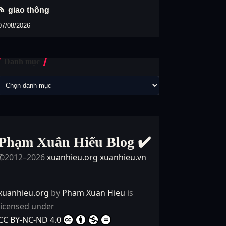
giao thông
07/08/2026
Danh mục
Phạm Xuân Hiếu Blog ✔️
©2012–2026
xuanhieu.org
xuanhieu.vn
xuanhieu.org
by
Pham Xuan Hieu
is
licensed under
CC BY-NC-ND 4.0