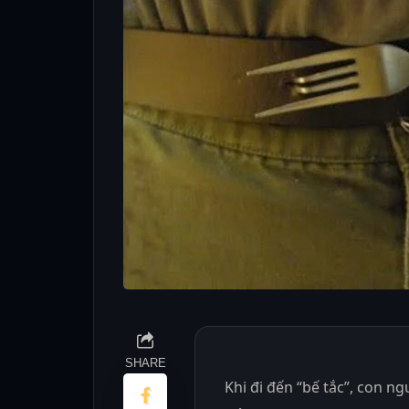
SHARE
Khi đi đến “bế tắc”, con n