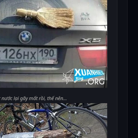
 nước lại gãy mất rồi, thế nên…