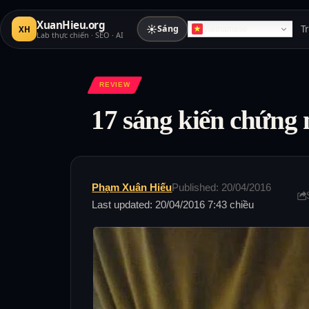
XuanHieu.org
☀
Sáng
T
XH
Vietnamese
Lab thực chiến · SEO · AI
REVIEW
17 sáng kiến chứng 
Phạm Xuân Hiếu
Published: 20/04/2016
Last updated: 20/04/2016 7:43 chiều