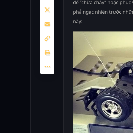
để “chữa cháy” hoặc phục v
phả ngạc nhiên trước nhữ
này: