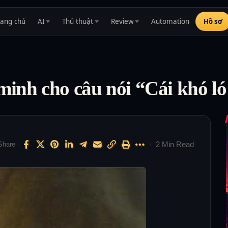
rang chủ
AI
Thủ thuật
Review
Automation
Hồ sơ
minh cho câu nói “Cái khó ló
2 Min Read
Share