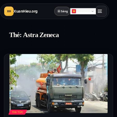
XuanHieu.org
☀
XH
Sáng
Vietnamese
Thẻ:
Astra Zeneca
TIN TỨC