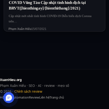
COVID Vũng Tàu Cập nhật tình hình dịch tại
BRVT([hienthingay]/[hienthithang]/2021)
Cập nhật mới nhất tình hình COVID-19 Diễn biến dịch Corona
trên…
Phạm Xuân Hiếu
15/07/2021
XuanHieu.org
Phạm Xuân Hiếu · SEO · AI · review · mẹo số
© 2026 ·
Chính sách review
Hồ sơ
AI
Automation
Review
Liên hệ
Trang chủ