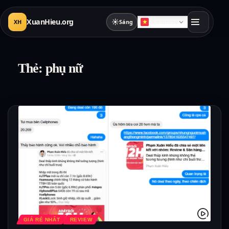
XuanHieu.org
☀
XH
Sáng
Vietnamese
Thẻ:
phụ nữ
GIÁ RẺ NHẤT
REVIEW