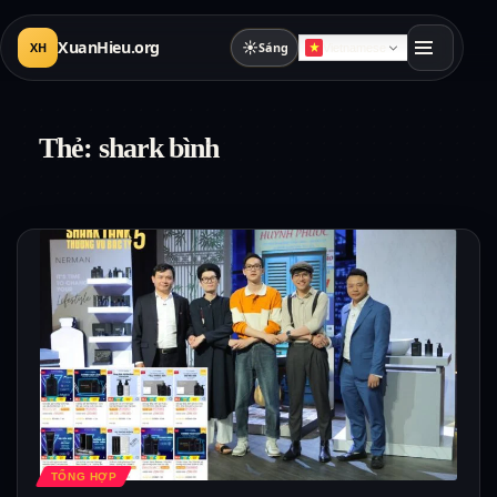
XuanHieu.org
☀
XH
Sáng
Vietnamese
Thẻ:
shark bình
TỔNG HỢP