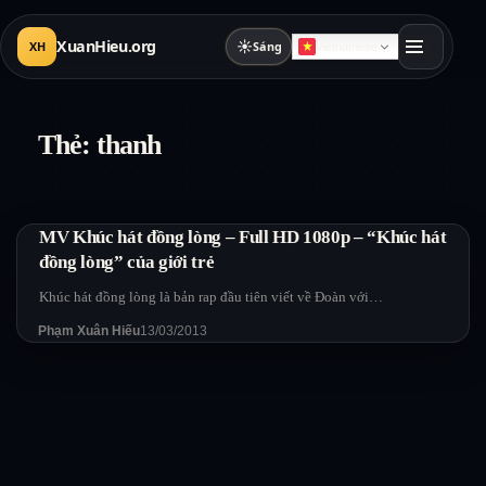
XuanHieu.org
☀
XH
Sáng
Vietnamese
Thẻ:
thanh
MV Khúc hát đồng lòng – Full HD 1080p – “Khúc hát
đồng lòng” của giới trẻ
Khúc hát đồng lòng là bản rap đầu tiên viết về Đoàn với…
Phạm Xuân Hiếu
13/03/2013