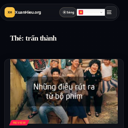
XuanHieu.org
☀
XH
Sáng
Vietnamese
Thẻ:
trấn thành
REVIEW