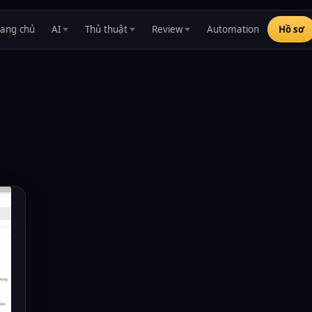
rang chủ
AI
Thủ thuật
Review
Automation
Hồ sơ