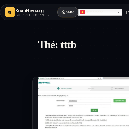
XuanHieu.org
☀
Sáng
T
XH
Vietnamese
Lab thực chiến · SEO · AI
Thẻ:
tttb